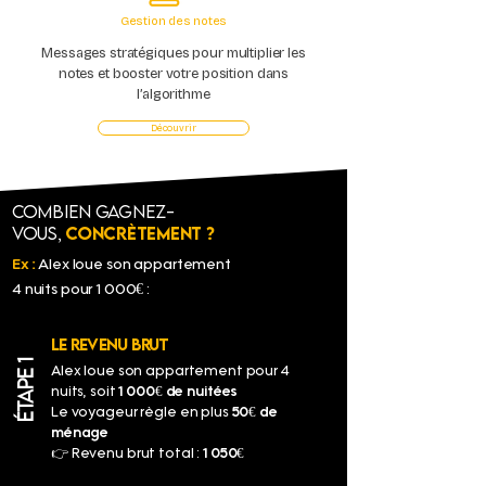
Gestion des notes
Messages stratégiques pour multiplier les
notes et booster votre position dans
l’algorithme
Découvrir
Combien gagnez-
vous,
concrètement ?
Ex :
Alex loue son appartement
4 nuits pour 1 000€ :
LE REVENU BRUT
ÉTAPE 1
Alex loue son appartement pour 4
nuits, soit
1 000€ de nuitées
Le voyageur règle en plus
50€ de
ménage
👉 Revenu brut total :
1 050€