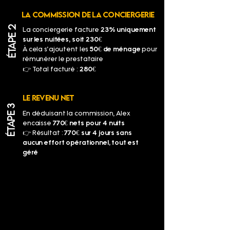
LA COMMISSION DE LA CONCIERGERIE
ÉTAPE 2
La conciergerie facture
23% uniquement
sur les nuitées, soit 230€
À cela s’ajoutent les
50€ de ménage
pour
rémunérer le prestataire
👉 Total facturé :
280€
LE REVENU NET
ÉTAPE 3
En déduisant la commission, Alex
encaisse
770€ nets pour 4 nuits
👉 Résultat :
770€ sur 4 jours sans
aucun effort opérationnel, tout est
géré