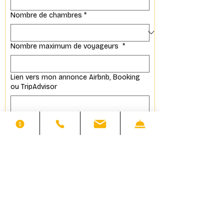
Nombre de chambres
*
Nombre maximum de voyageurs
*
Lien vers mon annonce Airbnb, Booking
ou TripAdvisor
J'accepte le traitement de mes 
données. 
Voir notre politique
Conformément aux dispositions des articles 
L. 223-1 et suivants du Code de la 
consommation, tout consommateur a le 
droit de s'inscrire sur une liste d'opposition 
au démarchage téléphonique, dont les 
coordonnées et modalités de saisine sont 
disponibles sur le site : 
www.bloctel.gouv.fr
.
Envoyer