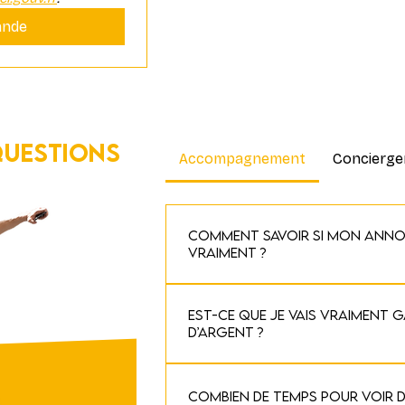
ande
questions
Accompagnement
Concierge
Comment savoir si mon ann
vraiment ?
Si votre logement est visible mais p
Est-ce que je vais vraiment 
bloque. L’objectif est de trouver pou
d’argent ?
pas ou ne réservent pas pour retrouv
Oui, si vous lisez ces lignes c’est q
Combien de temps pour voir d
peut performer mais que vous ne sa