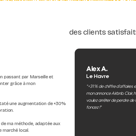
des clients satisfai
Alex A.
en passant par Marseille et
Le Havre
enter grâce à mon
"+31 % de chiffre d’affaires e
mon annonce Airbnb. Clair, hu
voulez arrêter de perdre de 
nstaté une augmentation de +30%
foncez !"
ration.
té de ma méthode, adaptée aux
e marché local.