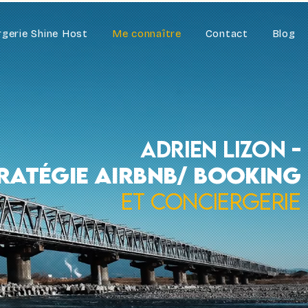
rgerie Shine Host
Me connaître
Contact
Blog
Adrien Lizon
-
tratégie airbnb/ booking
et conciergerie