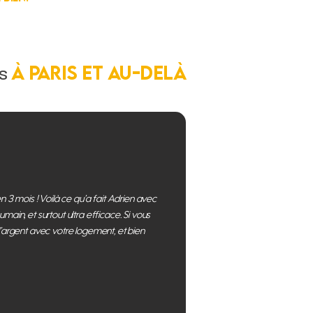
à Paris et au-delà
ts
n 3 mois ! Voilà ce qu’a fait Adrien avec
main, et surtout ultra efficace. Si vous
l’argent avec votre logement, et bien