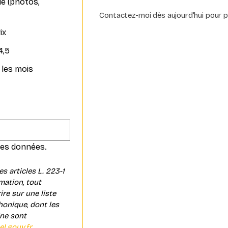
e (photos,
Contactez-moi dès aujourd'hui pour pr
ix
4,5
 les mois
J'accepte le traitement de mes données. 
articles L. 223-1 
ation, tout 
re sur une liste 
onique, dont les 
ne sont 
l.gouv.fr
.