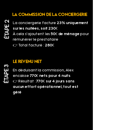
LA COMMISSION DE LA CONCIERGERIE
ÉTAPE 2
La conciergerie facture
23% uniquement
sur les nuitées, soit 230€
À cela s’ajoutent les
50€ de ménage
pour
rémunérer le prestataire
👉 Total facturé :
280€
LE REVENU NET
ÉTAPE 3
En déduisant la commission, Alex
encaisse
770€ nets pour 4 nuits
👉 Résultat :
770€ sur 4 jours sans
aucun effort opérationnel, tout est
géré