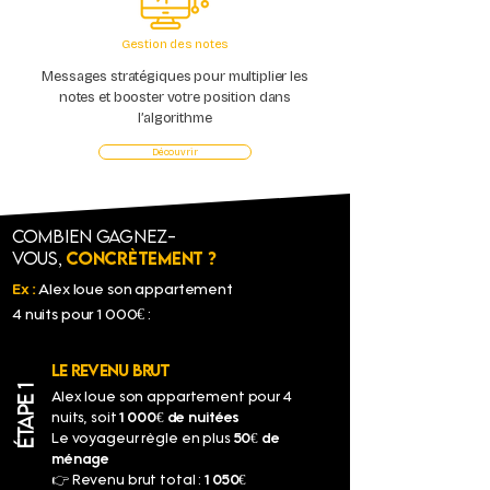
Gestion des notes
Messages stratégiques pour multiplier les
notes et booster votre position dans
l’algorithme
Découvrir
Combien gagnez-
vous,
concrètement ?
Ex :
Alex loue son appartement
4 nuits pour 1 000€ :
LE REVENU BRUT
ÉTAPE 1
Alex loue son appartement pour 4
nuits, soit
1 000€ de nuitées
Le voyageur règle en plus
50€ de
ménage
👉 Revenu brut total :
1 050€