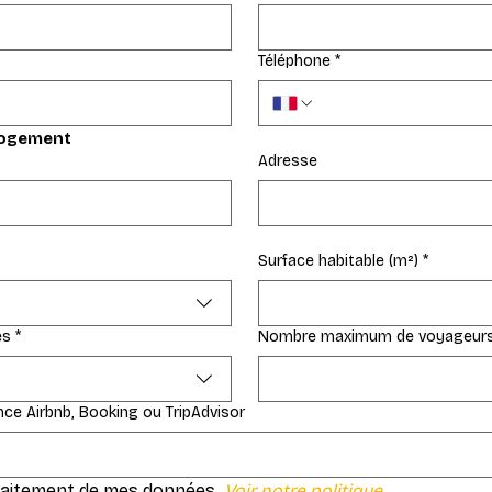
Téléphone
*
logement
Adresse
Surface habitable (m²)
*
es
*
Nombre maximum de voyageur
ce Airbnb, Booking ou TripAdvisor
traitement de mes données. 
Voir notre politique