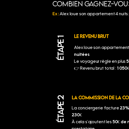
Combien gagnez-vou
Ex :
Alex loue son appartement 4 nuits 
LE REVENU BRUT
ÉTAPE 1
Alex loue son appartement p
nuitées
Le voyageur règle en plus
5
👉 Revenu brut total :
1 050
LA COMMISSION DE LA CO
ÉTAPE 2
La conciergerie facture
23% 
230€
À cela s’ajoutent les
50€ de