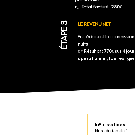
prestataire
👉 Total facturé :
280€
LE REVENU NET
ÉTAPE 3
En déduisant la commission
nuits
👉 Résultat :
770€ sur 4 jou
opérationnel, tout est gé
Informations
Nom de famille
*