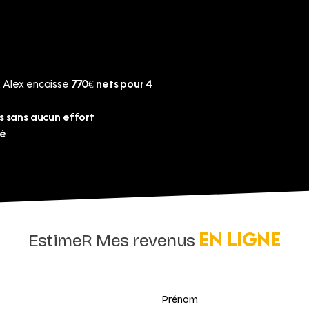
, Alex encaisse
770€ nets pour 4
rs sans aucun effort
ré
En ligne
EstimeR Mes revenus
Prénom