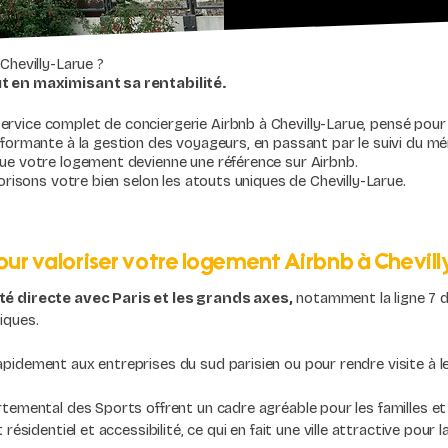
Chevilly-Larue ?
t en maximisant sa rentabilité.
vice complet de conciergerie Airbnb à Chevilly-Larue, pensé pour l
formante à la gestion des voyageurs, en passant par le suivi du mén
ue votre logement devienne une référence sur Airbnb.
orisons votre bien selon les atouts uniques de Chevilly-Larue.
our valoriser votre logement Airbnb à Chevil
té directe avec Paris et les grands axes,
notamment la ligne 7 du
iques.
idement aux entreprises du sud parisien ou pour rendre visite à le
temental des Sports offrent un cadre agréable pour les familles et 
ésidentiel et accessibilité, ce qui en fait une ville attractive pour 