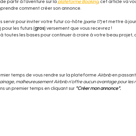
e partir à l'aventure sur la 
plateforme Booking
, cet article va v
mprendre comment créer son annonce.
servir pour inviter votre futur co-hôte 
et mettre à jou
(partie 17) 
 pour les futurs (
gros
) versement que vous recevrez !
)
 toutes les bases pour continuer à croire à votre beau projet, o
dans le cadre de cet article.
premier temps de vous rendre sur la plateforme 
Airbnb
 en passant
ainage, malheureusement Airbnb n'offre aucun avantage pour les
ns un premier temps en cliquant sur 
"Créer mon annonce".