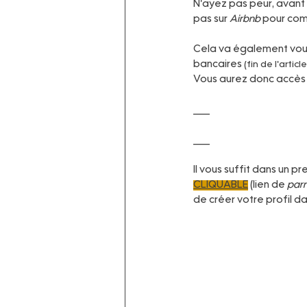
N'ayez pas peur, avant d
pas sur 
Airbnb
 pour co
Cela va également vous 
bancaires 
(fin de l'article
Vous aurez donc accès à
___
Annonce créé uniquement 
___
Il vous suffit dans un 
CLIQUABLE
 (lien de 
parr
de créer votre profil da