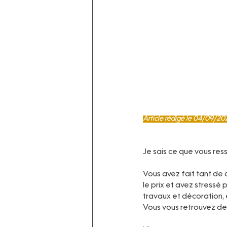
-----
Article rédigé le 04/09/20
-----
Je sais ce que vous res
Vous avez fait tant de 
le prix et avez stressé
travaux et décoration, et
Vous vous retrouvez deva