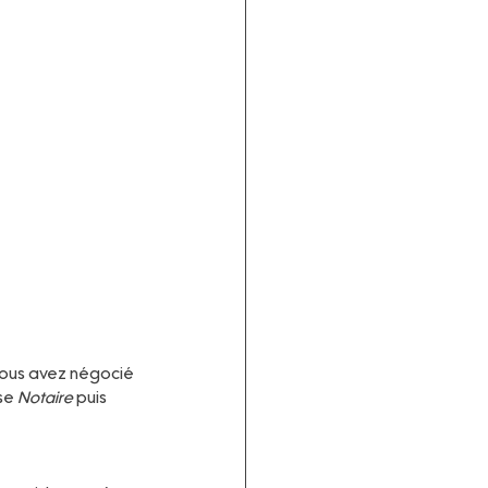
vous avez négocié 
se 
Notaire
 puis 