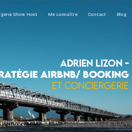
rgerie Shine Host
Me connaître
Contact
Blog
Adrien Lizon
-
tratégie airbnb/ booking
et conciergerie