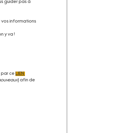
ous guider pas à 
r vos informations 
n y va !
 par ce 
LIEN 
 nouveaux
) afin de 