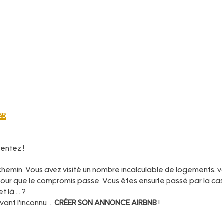
25
sentez !
chemin. Vous avez visité un nombre incalculable de logements, 
 pour que le compromis passe. Vous êtes ensuite passé par la ca
 là ... ?
nt l'inconnu ... 
CRÉER SON ANNONCE AIRBNB
 !