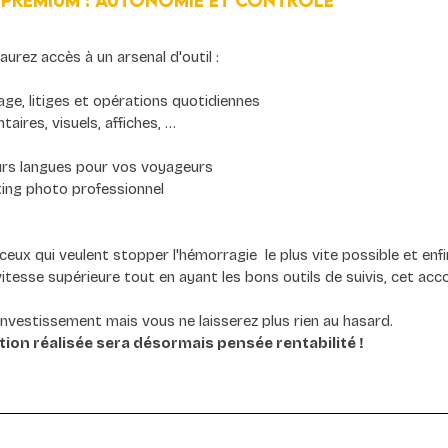
ls premium : autonomie et contrôle
urez accès à un arsenal d'outil :
age, litiges et opérations quotidiennes
ires, visuels, affiches, …
ieurs langues pour vos voyageurs
ng photo professionnel
 qui veulent stopper l'hémorragie  le plus vite possible et enfin 
 vitesse supérieure tout en ayant les bons outils de suivis, cet a
nvestissement mais vous ne laisserez plus rien au hasard.
ion réalisée sera désormais pensée rentabilité !