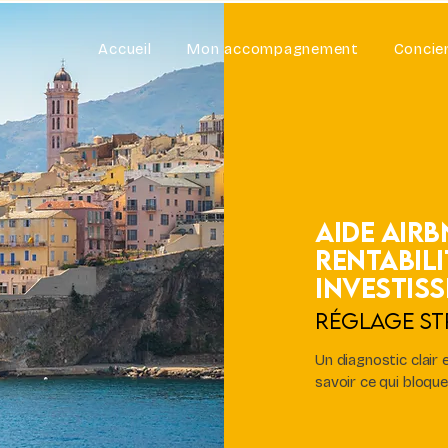
Accueil
Mon accompagnement
Concie
Aide Airb
rentabili
investis
Réglage St
Un diagnostic clair
savoir ce qui bloque