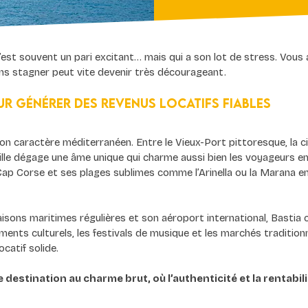
 c’est souvent un pari excitant… mais qui a son lot de stress. Vou
ns stagner peut vite devenir très décourageant.
our générer des revenus locatifs fiables
on caractère méditerranéen. Entre le Vieux-Port pittoresque, la cit
ville dégage une âme unique qui charme aussi bien les voyageurs e
 Cap Corse et ses plages sublimes comme l’Arinella ou la Marana en
aisons maritimes régulières et son aéroport international, Bastia 
ents culturels, les festivals de musique et les marchés traditionnel
ocatif solide.
e destination au charme brut, où l’authenticité et la rentabil